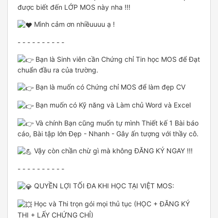
được biết đến LỚP MOS này nha !!!
Mình cảm ơn nhiềuuuu ạ !
- - - - - - - - - -
Bạn là Sinh viên cần Chứng chỉ Tin học MOS để Đạt
chuẩn đầu ra của trường.
Bạn là muốn có Chứng chỉ MOS để làm đẹp CV
Bạn muốn có Kỹ năng và Làm chủ Word và Excel
Và chính Bạn cũng muốn tự mình Thiết kế 1 Bài báo
cáo, Bài tập lớn Đẹp - Nhanh - Gây ấn tượng với thầy cô.
Vậy còn chần chừ gì mà không ĐĂNG KÝ NGAY !!!
- - - - - - - - - -
QUYỀN LỢI TỐI ĐA KHI HỌC TẠI VIỆT MOS:
Học và Thi trọn gói mọi thủ tục (HỌC + ĐĂNG KÝ
THI + LẤY CHỨNG CHỈ)