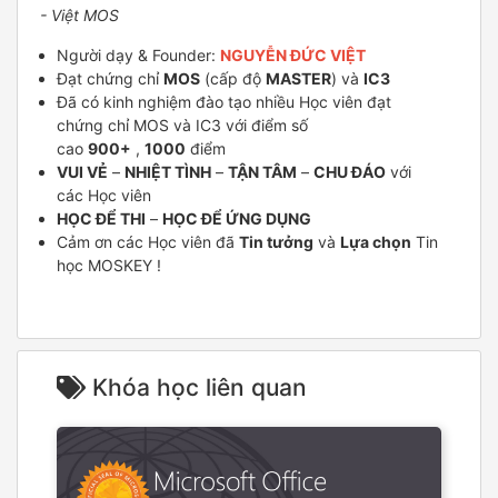
- Việt MOS
Người dạy & Founder:
NGUYỄN ĐỨC VIỆT
Đạt chứng chỉ
MOS
(cấp độ
MASTER
) và
IC3
Đã có kinh nghiệm đào tạo nhiều Học viên đạt
chứng chỉ MOS và IC3 với điểm số
cao
900+
,
1000
điểm
VUI VẺ
–
NHIỆT TÌNH
–
TẬN TÂM
–
CHU ĐÁO
với
các Học viên
HỌC ĐỂ THI
–
HỌC ĐỂ ỨNG DỤNG
Cảm ơn các Học viên đã
Tin tưởng
và
Lựa chọn
Tin
học MOSKEY !
Khóa học liên quan